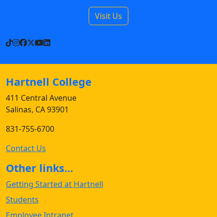
Visit Us
TikTok
Instagram
Facebook
X
YouTube
LinkedIn
Hartnell College
411 Central Avenue
Salinas, CA 93901
831-755-6700
Contact Us
Other links...
Getting Started at Hartnell
Students
Employee Intranet