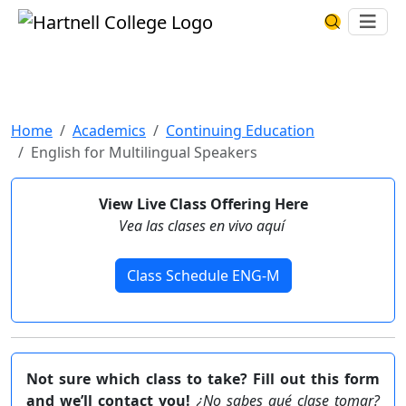
Skip to main content
Hartnell College
Ope
Search Har
English for Multilingual
Speakers
Home
Academics
Continuing Education
English for Multilingual Speakers
View Live Class Offering Here
Vea las clases en vivo aquí
Class Schedule ENG-M
Not sure which class to take? Fill out this form
and we’ll contact you!
¿No sabes qué clase tomar?