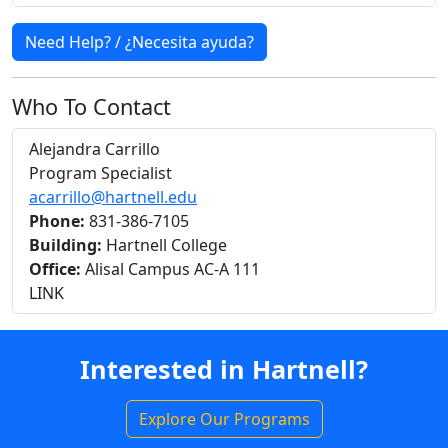
Need Help? / ¿Necesita ayuda?
Who To Contact
Alejandra Carrillo
Program Specialist
acarrillo@hartnell.edu
Phone:
831-386-7105
Building:
Hartnell College
Office:
Alisal Campus AC-A 111
LINK
Interested in Hartnell?
Explore Our Programs